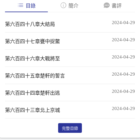
目錄
簡介
書評
2024-04-29
第六百四十八章大結局
2024-04-29
第六百四十七章甕中捉鱉
2024-04-29
第六百四十六章大戰將至
2024-04-29
第六百四十五章楚軒的誓言
2024-04-29
第六百四十四章楚軒出逃
2024-04-29
第六百四十三章北上京城
完整目錄