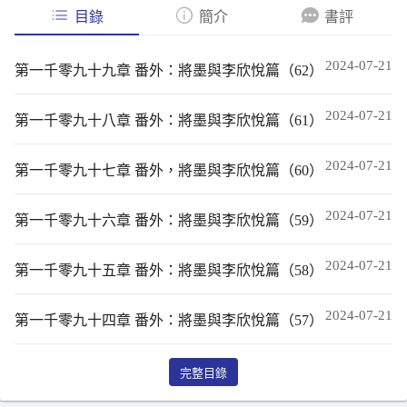
目錄
簡介
書評
2024-07-21
第一千零九十九章 番外：將墨與李欣悅篇（62）
2024-07-21
第一千零九十八章 番外：將墨與李欣悅篇（61）
2024-07-21
第一千零九十七章 番外，將墨與李欣悅篇（60）
2024-07-21
第一千零九十六章 番外：將墨與李欣悅篇（59）
2024-07-21
第一千零九十五章 番外：將墨與李欣悅篇（58）
2024-07-21
第一千零九十四章 番外：將墨與李欣悅篇（57）
完整目錄