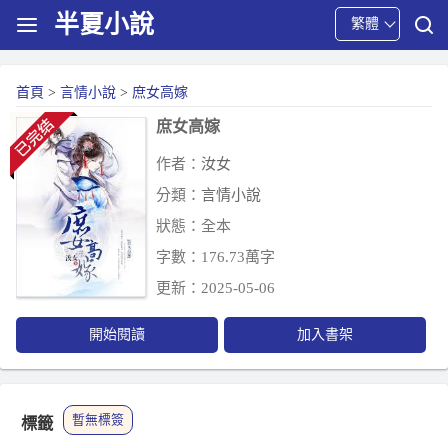
半夏小說
繁體
首頁
>
言情小說
>
庶女高嫁
庶女高嫁
作者：
汝女
分類：
言情小說
狀態：全本
字數：176.73萬字
更新：2025-05-06
開始閱讀
加入書架
暫無標簽
標籤