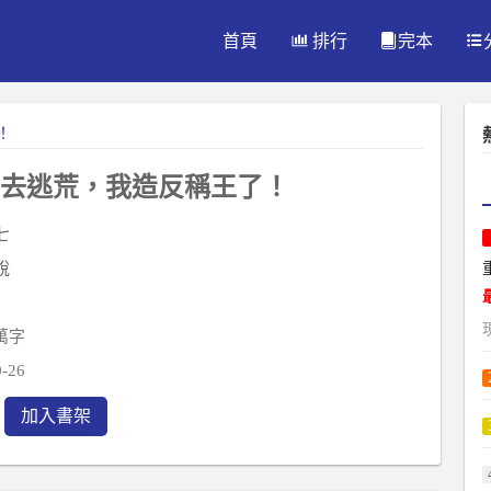
首頁
排行
完本
！
去逃荒，我造反稱王了！
七
說
7萬字
-26
加入書架