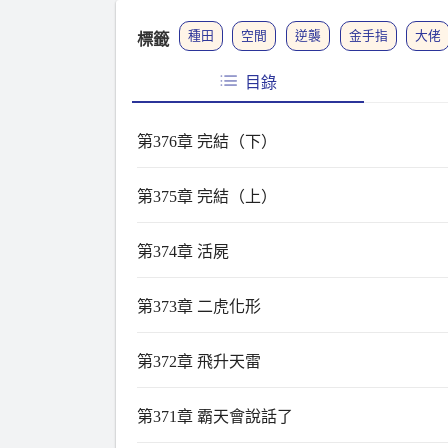
種田
空間
逆襲
金手指
大佬
標籤
目錄
第376章 完結（下）
第375章 完結（上）
第374章 活屍
第373章 二虎化形
第372章 飛升天雷
第371章 霸天會說話了