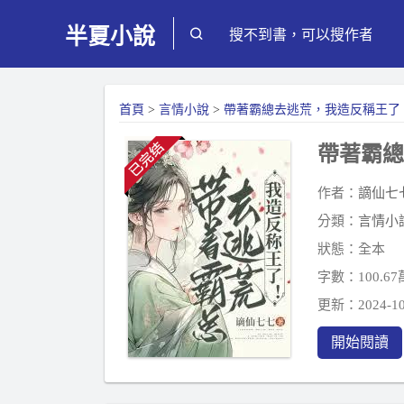
半夏小說
首頁
>
言情小說
>
帶著霸總去逃荒，我造反稱王了
帶著霸總
作者：
謫仙七
分類：
言情小
狀態：全本
字數：100.6
更新：2024-10
開始閱讀