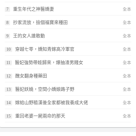
重生年代之神醫嬌妻
全本
抄家流放，撿個福寶來種田
全本
王的女人誰敢動
全本
穿越七零，嬌知青嫁高冷軍官
全本
醫妃強勢帶娃歸來，爆抽渣男賤女
全本
醜女翻身種藥田
全本
醫妃妖嬈，空間小嬌娘路子野
全本
嫁給山野糙漢後全家都被我養成大佬
全本
重回老婆一屍兩命的那天
全本