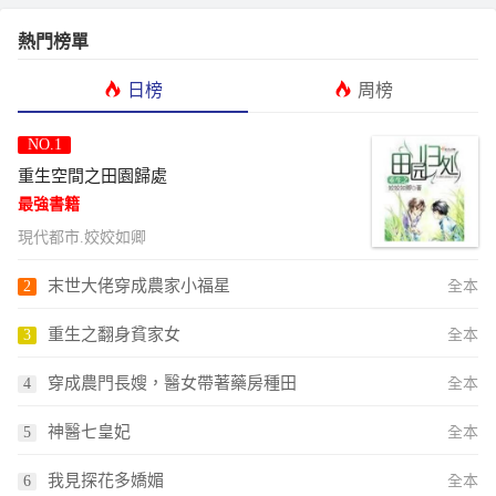
熱門榜單
日榜
周榜
重生空間之田園歸處
最強書籍
現代都市.姣姣如卿
末世大佬穿成農家小福星
全本
重生之翻身貧家女
全本
穿成農門長嫂，醫女帶著藥房種田
全本
神醫七皇妃
全本
我見探花多嬌媚
全本