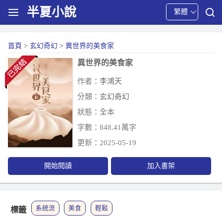
半夏小說
繁體
首頁
>
玄幻奇幻
>
異世界的美食家
異世界的美食家
作者：
李鴻天
分類：
玄幻奇幻
狀態：全本
字數：848.41萬字
更新：2025-05-19
開始閱讀
加入書架
系統流
美食
輕鬆
標籤