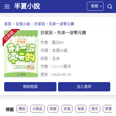
半夏小說
繁體
首頁
>
言情小說
>
抄家前，先來一波零元購
抄家前，先來一波零元購
作者：
藍沁81
分類：
言情小說
狀態：全本
字數：111.15萬字
更新：2024-09-19
開始閱讀
加入書架
種田
斗極品
穿越
女強
強強
爽文
穿書
標籤