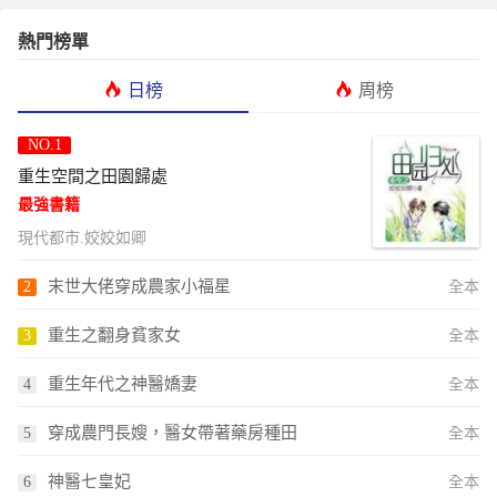
熱門榜單
日榜
周榜
重生空間之田園歸處
最強書籍
現代都市.姣姣如卿
末世大佬穿成農家小福星
全本
重生之翻身貧家女
全本
重生年代之神醫嬌妻
全本
穿成農門長嫂，醫女帶著藥房種田
全本
神醫七皇妃
全本