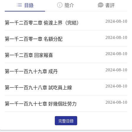
目錄
簡介
書評
2024-08-10
第一千二百零二章 偷渡上界（完結）
2024-08-10
第一千二百零一章 名額分配
2024-08-10
第一千二百章 回家報喜
2024-08-10
第一千一百九十九章 成丹
2024-08-10
第一千一百九十八章 試吃員上線
2024-08-10
第一千一百九十七章 好幾個壯勞力
完整目錄